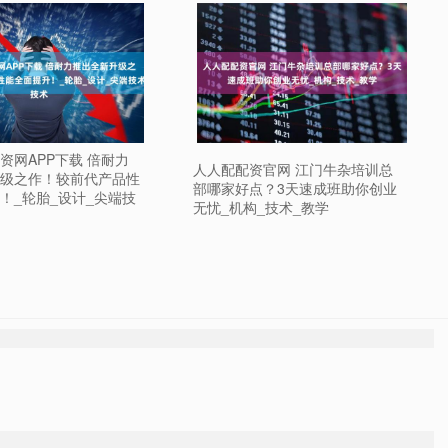
资网APP下载 倍耐力
人人配配资官网 江门牛杂培训总
级之作！较前代产品性
部哪家好点？3天速成班助你创业
！_轮胎_设计_尖端技
无忧_机构_技术_教学