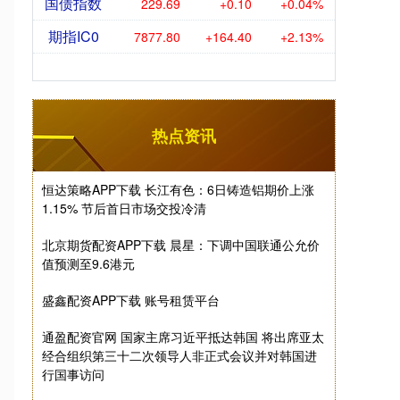
国债指数
229.69
+0.10
+0.04%
期指IC0
7877.80
+164.40
+2.13%
热点资讯
恒达策略APP下载 长江有色：6日铸造铝期价上涨
1.15% 节后首日市场交投冷清
北京期货配资APP下载 晨星：下调中国联通公允价
值预测至9.6港元
盛鑫配资APP下载 账号租赁平台
通盈配资官网 国家主席习近平抵达韩国 将出席亚太
经合组织第三十二次领导人非正式会议并对韩国进
行国事访问