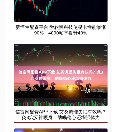
新恒生配资平台 微软黑科技使显卡性能暴涨
90%！4090帧率提升40%
信富网配资APP下载 艾灸调理失眠有效吗？
灸3穴安神暖身，助眠稳心还增强体力