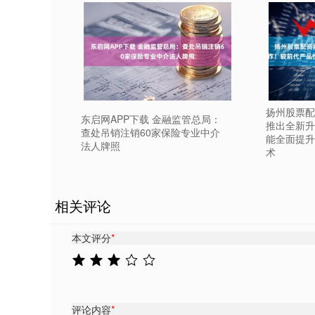
扬州股票配
东启网APP下载 金融监管总局：
推出全新升
查处吊销注销60家保险专业中介
能全面提升
法人牌照
术
相关评论
本文评分
*
评论内容
*