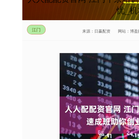
忧_机
江门
来源：日赢配资
网站：博盈