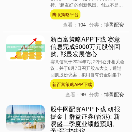
持、‘超友好’的创新氛围。创业不是独
舞，是大家踩着同一节拍往前冲！”充
鹰眼策略平台
满激情与力量的话语在深....
查看：
104
分类：
博盈配资
新百富策略APP下载 赛意
信息完成5000万元股份回
购, 彰显发展信心
赛意信息于2024年7月22日召开相关会
议，并于8月7日召开股东大会，通过
回购股份议案，拟用自有资金以集中竞
价交易方式回购股份，用于股权激励、
新百富策略APP下载
员工持股计划及减少....
查看：
99
分类：
博盈配资
股牛网配资APP下载 研报
掘金丨群益证券(香港): 新
易盛二季度业绩超预期,
予“买进”建议