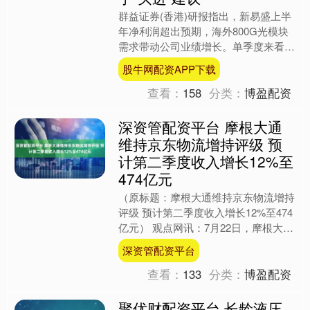
群益证券(香港)研报指出，新易盛上半
年净利润超出预期，海外800G光模块
需求带动公司业绩增长。单季度来看，
Q2净利润21.3亿-26.3亿元，同比增长
股牛网配资APP下载
294%-....
查看：
158
分类：
博盈配资
深资管配资平台 摩根大通
维持京东物流增持评级 预
计第二季度收入增长12%至
474亿元
（原标题：摩根大通维持京东物流增持
评级 预计第二季度收入增长12%至474
亿元） 观点网讯：7月22日，摩根大通
发布报告，维持京东物流增持评级，看
深资管配资平台
好该中国物流企....
查看：
133
分类：
博盈配资
聚优财配资平台 长龄液压