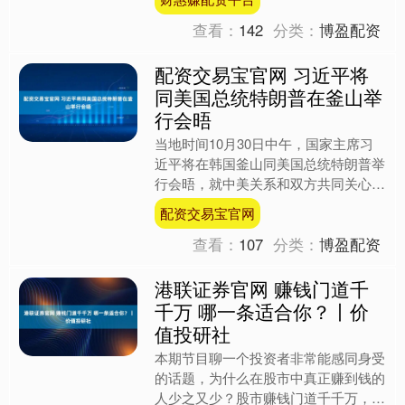
作为仙游当地颇具影响力的....
查看：
142
分类：
博盈配资
配资交易宝官网 习近平将
同美国总统特朗普在釜山举
行会晤
当地时间10月30日中午，国家主席习
近平将在韩国釜山同美国总统特朗普举
行会晤，就中美关系和双方共同关心的
问题交换意见。....
配资交易宝官网
查看：
107
分类：
博盈配资
港联证券官网 赚钱门道千
千万 哪一条适合你？丨价
值投研社
本期节目聊一个投资者非常能感同身受
的话题，为什么在股市中真正赚到钱的
人少之又少？股市赚钱门道千千万，到