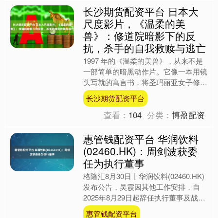
长沙期货配资平台 日本大
尺度影片，《温柔的美
兽》：修道院暗影下的反
抗，杀手的自我救赎与逃亡
1997 年的《温柔的美兽》，从来不是
一部简单的暗黑动作片。它像一本用镜
头写就的寓言书，将圣玛丽亚女子修道
院化作 “神圣与邪恶” 的角斗场，用十
长沙期货配资平台
字架、短刀、圣经....
查看：
104
分类：
博盈配资
惠管钱配资平台 华润饮料
(02460.HK)：周剑波获委
任为执行董事
格隆汇8月30日丨华润饮料(02460.HK)
发布公告，吴霞因其他工作安排，自
2025年8月29日起辞任执行董事及战略
与投资委员会成员职务。于辞任上述职
惠管钱配资平台