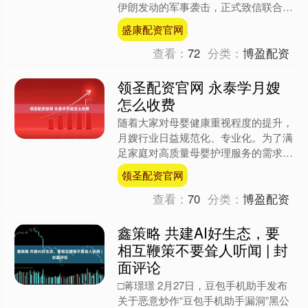
伊朗发动的军事袭击，正式致信联合国
秘书长及安理会轮值主席。阿拉格齐在
盛康配资官网
信中严正强调，美国和以....
查看：
72
分类：
博盈配资
领圣配资官网 永泰学月嫂
怎么收费
随着大家对母婴健康重视程度的提升，
月嫂行业日益规范化、专业化。为了满
足家庭对高质量母婴护理服务的需求，
月嫂们必须不断学习新知识、新技能，
领圣配资官网
提升自己的专业素养。 学....
查看：
70
分类：
博盈配资
鑫策略 共建AI好生态，要
相互鞭策不要耸人听闻 | 封
面评论
□蒋璟璟 2月27日，豆包手机助手发布
关于恶意炒作“豆包手机助手漏洞”黑公