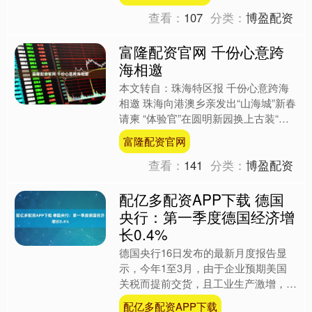
假期生活。 告别寒冷，奔赴....
查看：
107
分类：
博盈配资
富隆配资官网 千份心意跨
海相邀
本文转自：珠海特区报 千份心意跨海
相邀 珠海向港澳乡亲发出“山海城”新春
请柬 “体验官”在圆明新园换上古装“穿
越古今”。朱文 摄 本报讯 记者林琦琦
富隆配资官网
报道：2月1....
查看：
141
分类：
博盈配资
配亿多配资APP下载 德国
央行：第一季度德国经济增
长0.4%
德国央行16日发布的最新月度报告显
示，今年1至3月，由于企业预期美国
关税而提前交货，且工业生产激增，德
国经济增长了0.4%。第二季度经济可
配亿多配资APP下载