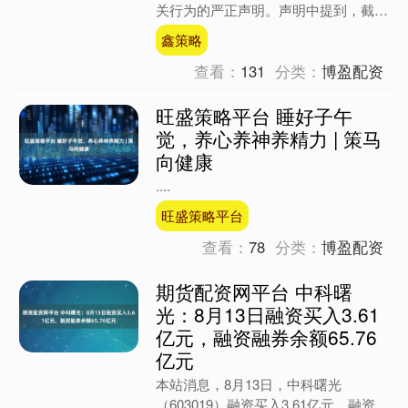
关行为的严正声明。声明中提到，截至
目前，并未收到豆包手机助手漏洞的详
鑫策略
细报告，也未接到网....
查看：
131
分类：
博盈配资
旺盛策略平台 睡好子午
觉，养心养神养精力 | 策马
向健康
....
旺盛策略平台
查看：
78
分类：
博盈配资
期货配资网平台 中科曙
光：8月13日融资买入3.61
亿元，融资融券余额65.76
亿元
本站消息，8月13日，中科曙光
（603019）融资买入3.61亿元，融资