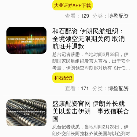
GT射击，甚至连举枪都不被允许。 玩
大业证券APP下载
家们很快猜测这与卡....
查看：
129
分类：
博盈配资
和石配资 伊朗民航组织：
全境领空无限期关闭 取消
航班并退款
总台记者获悉，当地时间2月28日，伊
朗国家民航组织发言人宣布，出于安全
考量，伊朗领空即刻起对所有飞行任务
关闭，封锁状态将持续至另行通知。官
和石配资
方严正提醒广大旅客，请....
查看：
171
分类：
博盈配资
盛康配资官网 伊朗外长就
美以袭击伊朗一事致信联合
国
总台记者获悉，当地时间2月28日，伊
朗外交部长阿拉格齐就美国与以色列对