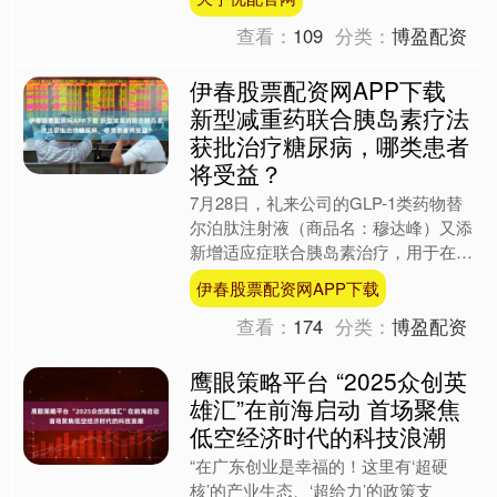
查看：
109
分类：
博盈配资
伊春股票配资网APP下载
新型减重药联合胰岛素疗法
获批治疗糖尿病，哪类患者
将受益？
7月28日，礼来公司的GLP-1类药物替
尔泊肽注射液（商品名：穆达峰）又添
新增适应症联合胰岛素治疗，用于在饮
食控制和运动基础上，改善成人2型糖
伊春股票配资网APP下载
尿病（T2DM）患....
查看：
174
分类：
博盈配资
鹰眼策略平台 “2025众创英
雄汇”在前海启动 首场聚焦
低空经济时代的科技浪潮
“在广东创业是幸福的！这里有‘超硬
核’的产业生态、‘超给力’的政策支