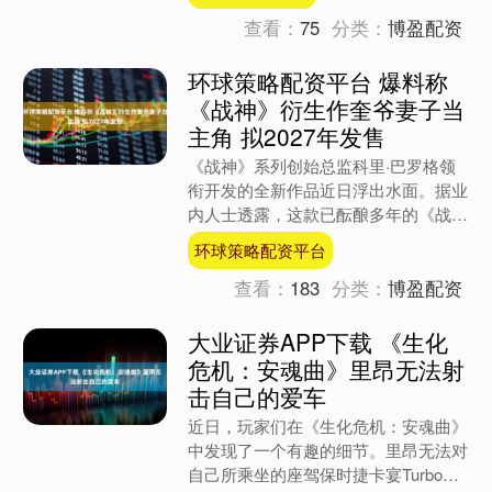
务后，吴....
查看：
75
分类：
博盈配资
环球策略配资平台 爆料称
《战神》衍生作奎爷妻子当
主角 拟2027年发售
《战神》系列创始总监科里·巴罗格领
衔开发的全新作品近日浮出水面。据业
内人士透露，这款已酝酿多年的《战
神》衍生作品将首次把系列核心聚焦于
环球策略配资平台
奎托斯的妻子、阿特柔斯的母....
查看：
183
分类：
博盈配资
大业证券APP下载 《生化
危机：安魂曲》里昂无法射
击自己的爱车
近日，玩家们在《生化危机：安魂曲》
中发现了一个有趣的细节。里昂无法对
自己所乘坐的座驾保时捷卡宴Turbo