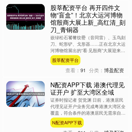
股莘配资平台 再开四件文
物“盲盒”！北京大运河博物
馆殷商大展上新_高红清_刻
刀_青铜器
嵌绿松石饕餮纹罍（音同雷）、玉鸟刻
刀、蛇形铲、戈形器……正在北京大运
河博物馆展出的“看·见殷商”大展迎来四
件文物新“盲盒”。之所以说是“盲盒”，
股莘配资平台
是因为这些文物并....
查看：
91
分类：
博盈配资
N配资APP下载 港澳代理见
证开户 扩至大湾区全域
证券时报记者 贺觉渊 日前，港澳居民
代理见证开户业务完成粤港澳大湾区全
覆盖，符合条件的港澳居民无需亲自前
往内地，即可在见证银行网点申请开立
N配资APP下载
大湾区全域范围内的内地....