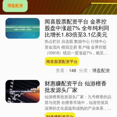
博盈配资
闻喜股票配资平台 金界控
股盘中涨超7% 全年纯利同
比增长1.83倍至3.1亿美元
热点栏目 自选股 数据中心 行情中心
资金流向 模拟交易 客户端 金界控股
（03918）绩后一度涨超7%，截至发
稿，股价上涨2.80%，报4.04港元，成
闻喜股票配资平台
交额1....
查看：
148
分类：
博盈配资
财惠赚配资平台 仙游檀香
批发源头厂家
仙游檀香批发源头厂家：九号檀香的品
质与优势 在檀香市场中，仙游凭借其
深厚的文化底蕴和成熟的产业体系，成
为了檀香批发的重要源头。而九号檀香
财惠赚配资平台