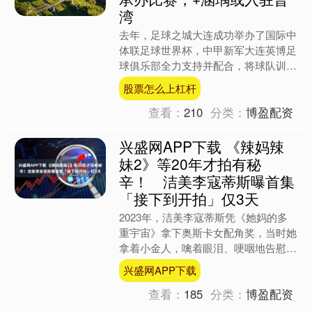
湾
去年，足球之城大连成功举办了国际中
体联足球世界杯，中甲新军大连英博足
球俱乐部全力支持并配合，将球队训练
地点由大连人足球青训基地移至位于马
股票怎么上杠杆
桥额开发区的原大连万达足....
查看：
210
分类：
博盈配资
兴盛网APP下载 《辣妈辣
妹2》等20年才拍有秘
辛！ 洁美李寇蒂斯曝首集
「接下到开拍」仅3天
2023年，洁美李寇蒂斯凭《她妈的多
重宇宙》拿下奥斯卡女配角奖，当时她
拿着小金人，噙着眼泪、哽咽地告慰天
上的明星父母汤尼寇蒂斯和珍妮李：
兴盛网APP下载
「我得了奥斯卡！」但洁美....
查看：
185
分类：
博盈配资