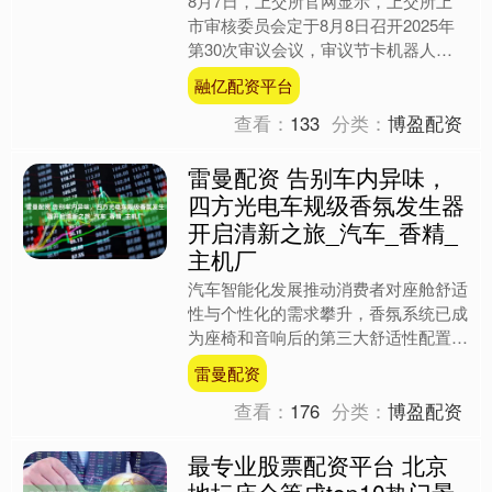
8月7日，上交所官网显示，上交所上
市审核委员会定于8月8日召开2025年
第30次审议会议，审议节卡机器人股
份有限公司（简称“节卡股份”）首次公
融亿配资平台
开发行股票并在科创....
查看：
133
分类：
博盈配资
雷曼配资 告别车内异味，
四方光电车规级香氛发生器
开启清新之旅_汽车_香精_
主机厂
汽车智能化发展推动消费者对座舱舒适
性与个性化的需求攀升，香氛系统已成
为座椅和音响后的第三大舒适性配置，
在中高端车型的渗透率超40%，并加速
雷曼配资
向下沉市场渗透，致力于....
查看：
176
分类：
博盈配资
最专业股票配资平台 北京
地坛庙会等成top10热门景