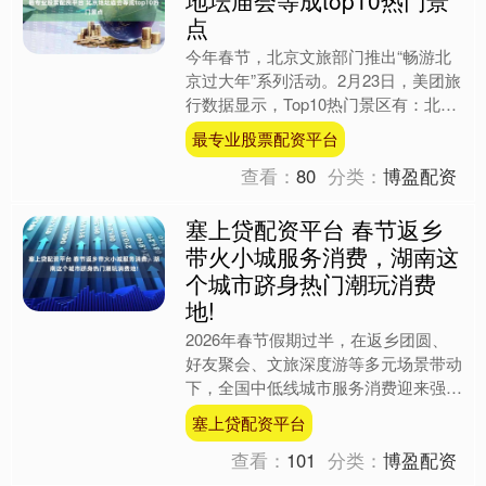
点
今年春节，北京文旅部门推出“畅游北
京过大年”系列活动。2月23日，美团旅
行数据显示，Top10热门景区有：北京
地坛庙会、北京环球度假区、红螺寺、
最专业股票配资平台
潭柘寺等景区、北....
查看：
80
分类：
博盈配资
塞上贷配资平台 春节返乡
带火小城服务消费，湖南这
个城市跻身热门潮玩消费
地!
2026年春节假期过半，在返乡团圆、
好友聚会、文旅深度游等多元场景带动
下，全国中低线城市服务消费迎来强劲
增长，成为春节消费市场的一大亮点。
塞上贷配资平台
2月21日，记者从美....
查看：
101
分类：
博盈配资