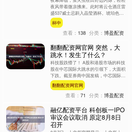
夜风带着微凉拂来。此时将云仓酒庄雷
盛537威士忌斟入晶莹酒杯。琥珀色液
体在杯中如薄纱般流动，倒映出点点烛
杯中
火余晖，酒杯微晃，金黄....
查看：
138
分类：
博盈配资
翻翻配资网官网 突然，大
跳水！发生了什么？
科技股跌懵了！ A股和港股市场的科技
股在中芯国际大跳水的引领下，大面积
下跌。截至券商中国发稿，中芯国际H
股暴跌超8%，A股人工智能板块全线
翻翻配资网官网
杀跌，科创AIETF大....
查看：
71
分类：
博盈配资
融亿配资平台 科创板一IPO
审议会议取消 原定8月8日
召开