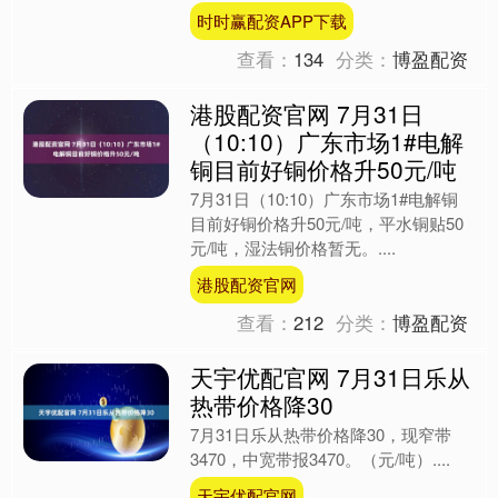
引援，包括签下了众明星球员，例如杜
时时赢配资APP下载
兰特、芬尼史密斯....
查看：
134
分类：
博盈配资
港股配资官网 7月31日
（10:10）广东市场1#电解
铜目前好铜价格升50元/吨
7月31日（10:10）广东市场1#电解铜
目前好铜价格升50元/吨，平水铜贴50
元/吨，湿法铜价格暂无。....
港股配资官网
查看：
212
分类：
博盈配资
天宇优配官网 7月31日乐从
热带价格降30
7月31日乐从热带价格降30，现窄带
3470，中宽带报3470。（元/吨）....
天宇优配官网