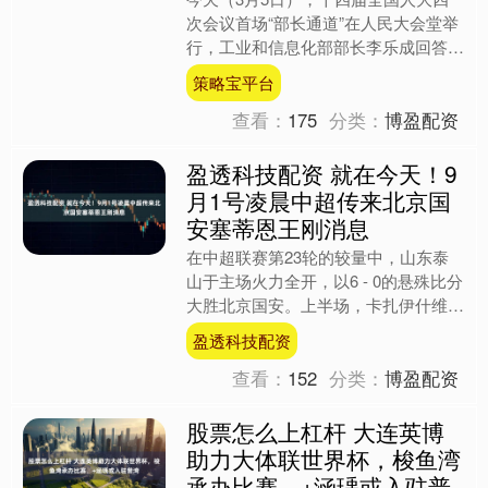
次会议首场“部长通道”在人民大会堂举
行，工业和信息化部部长李乐成回答记
者提问。 李乐成介绍，中国模型走向
策略宝平台
世界，过去一年，我国开....
查看：
175
分类：
博盈配资
盈透科技配资 就在今天！9
月1号凌晨中超传来北京国
安塞蒂恩王刚消息
在中超联赛第23轮的较量中，山东泰
山于主场火力全开，以6 - 0的悬殊比分
大胜北京国安。上半场，卡扎伊什维利
状态神勇，早早便完成了帽子戏法，随
盈透科技配资
后马德鲁加也成功破....
查看：
152
分类：
博盈配资
股票怎么上杠杆 大连英博
助力大体联世界杯，梭鱼湾
承办比赛，+涵瑀或入驻普