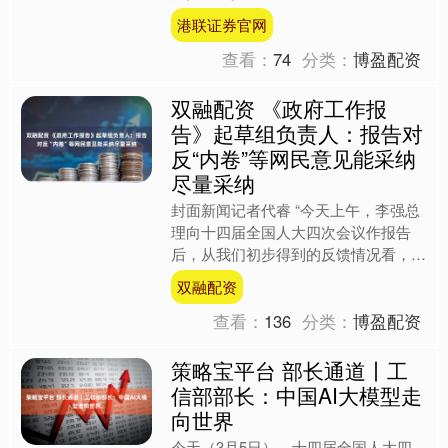
底哪一条适合你？ 举报 文章作者 价值
港联证券官网
三人行 相关视频 3....
查看：
74
分类：
博盈配资
双融配资 《政府工作报
告》起草组负责人：报告对
反“内卷”等网民意见能采纳
尽量采纳
封面新闻记者代睿 “今天上午，李强总
理向十四届全国人大四次会议作报告
后，从我们初步得到的反馈情况看，各
方面反响热烈、评价很高”。 3月5日中
双融配资
午，国新办举行吹风会....
查看：
136
分类：
博盈配资
策略宝平台 部长通道丨工
信部部长：中国AI大模型走
向世界
今天（3月5日），十四届全国人大四