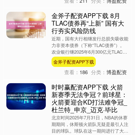
查看：
211
分类：
博盈配资
金斧子配资APP下载 8月
TLAC债券再“上新” 国有大
行夯实风险防线
近期，国有大行相继发行总损失吸收能
力非资本债券（下称“TLAC债券”）。
农业银行继2025年6月300亿元TLAC债
券落地后，再发200亿元TLAC债券，
金斧子配资APP下载
加上此....
查看：
186
分类：
博盈配资
时时赢配资APP下载 火箭
新赛季无法争冠？前球星：
火箭要迎合KD打法难争冠_
杜兰特_申京_迈克·毕比
北京时间2025年7月31日，NBA的休赛
期期间，休斯顿火箭队无疑是最引人注
目的球队。球队在这一期间进行了大量