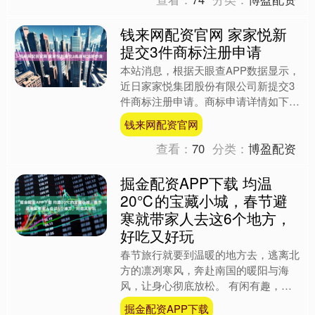
钱来网配资官网 家家悦新
提交3件商标注册申请
本站消息，根据天眼查APP数据显示，
近日家家悦集团股份有限公司新提交3
件商标注册申请。商标申请详情如下：
今年以来家家悦集团股份有限公司新申
钱来网配资官网
请注册商标10件，截....
查看：
70
分类：
博盈配资
掘金配资APP下载 均温
20℃的宝藏小城，春节避
寒就带家人去这6个地方，
好吃又好玩
春节旅行就要到温暖的地方去，逃离北
方的凛冽寒风，奔赴南国的暖阳与海
风，让身心彻底放松。 有闲有趣，有
家人相伴，有美景可赏，这就是美好的
掘金配资APP下载