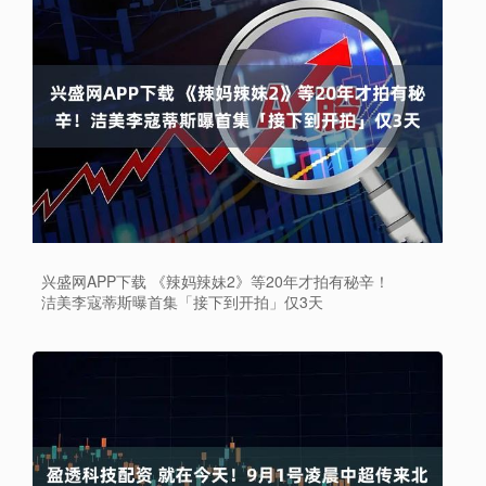
兴盛网APP下载 《辣妈辣妹2》等20年才拍有秘辛！
洁美李寇蒂斯曝首集「接下到开拍」仅3天