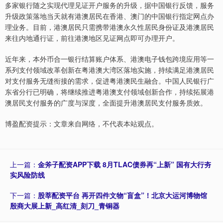
多家银行随之实现代理见证开户服务的升级，据中国银行反馈，服务
升级政策落地当天就有港澳居民在香港、澳门的中国银行指定网点办
理业务。目前，港澳居民只需携带港澳永久性居民身份证及港澳居民
来往内地通行证，前往港澳地区见证网点即可办理开户。
近年来，本外币合一银行结算账户体系、港澳电子钱包跨境应用等一
系列支付领域改革创新在粤港澳大湾区落地实施，持续满足港澳居民
对支付服务无缝衔接的需求，促进粤港澳民生融合。中国人民银行广
东省分行已明确，将继续推进粤港澳支付领域创新合作，持续拓展港
澳居民支付服务的广度与深度，全面提升港澳居民支付服务质效。
博盈配资提示：文章来自网络，不代表本站观点。
上一篇：
金斧子配资APP下载 8月TLAC债券再“上新” 国有大行夯
实风险防线
下一篇：
股莘配资平台 再开四件文物“盲盒”！北京大运河博物馆
殷商大展上新_高红清_刻刀_青铜器