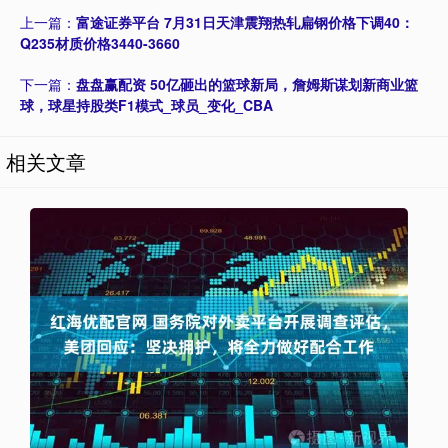
上一篇：
富途证券平台 7月31日天津震翔热轧扁钢价格下调40：
Q235材质价格3440-3660
下一篇：
盘盘赢配资 50亿砸出的篮球新局，詹姆斯谋划新商业篮
球，球星持股类F1模式_球员_变化_CBA
相关文章