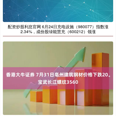
配资炒股利息官网 6月24日充电设施（980077）指数涨
2.34%，成份股绿能慧充（600212）领涨