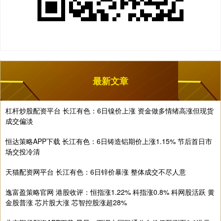
最新文章
杠杆炒股配资平台 长江有色：6日镍价上涨 资金做多情绪高涨但现货
成交偏淡
恒达策略APP下载 长江有色：6日铸造铝期价上涨1.15% 节后首日市
场交投冷清
天猫配资网平台 长江有色：6日锌价暴涨 整体成交不尽人意
逸富盈策略官网 港股收评：恒指涨1.22% 科指涨0.8% 科网股活跃 黄
金股普涨 芯片股大涨 芯智控股涨超28%