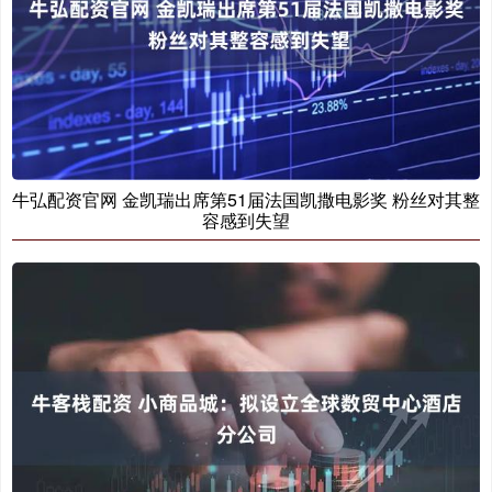
牛弘配资官网 金凯瑞出席第51届法国凯撒电影奖 粉丝对其整
容感到失望