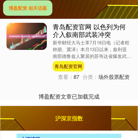
博盈配资 相关话题
青岛配资官网 以色列为何
介入叙南部武装冲突
新华财经大马士革7月16日电（记者程
帅朋、冀泽）本月13日以来，叙利亚
南部德鲁兹人聚居的苏韦达省爆发武装
冲突，造成大量人员伤亡。叙国防部门
青岛配资官网
15日宣布，叙安全部队....
查看：
87
分类：
场外股票配资
博盈配资文章已加载完成
沪深京指数