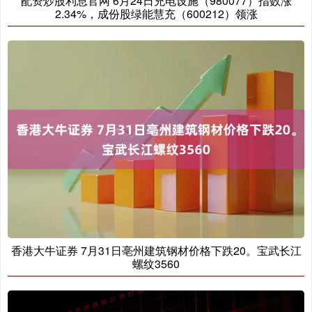
配资炒股利息官网 6月24日充电设施（980077）指数涨
2.34%，成份股绿能慧充（600212）领涨
香港大牛证券 7月31日亳州建筑钢材价格下跌20。宝武长江
螺纹3560